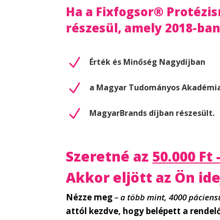
Ha a Fixfogsor® Protézis
részesül, amely 2018-ban
N
Érték és Minőség Nagydíjban
N
a Magyar Tudományos Akadémia 
N
MagyarBrands díjban részesült.
Szeretné az
50.000 F
Akkor eljött az Ön ide
Nézze meg
– a több mint, 4000 páciens
attól kezdve, hogy belépett a rendel