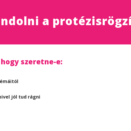
dolni a protézisrögz
 hogy szeretne-e:
émáitól
vel jól tud rágni