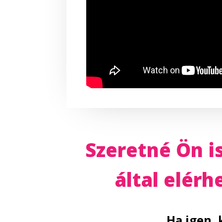
Szeretné Ön is
által elér
Ha igen, 