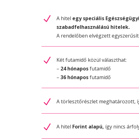
N
A hitel
egy speciális Egészségügyi
szabadfelhasználású hitelek.
A rendelőben elvégzett egyszerűsíte
N
Két futamidő közül választhat:
–
24 hónapos
futamidő
–
36 hónapos
futamidő
N
A törlesztőrészlet meghatározott, í
N
A hitel
Forint alapú,
így nincs árfo