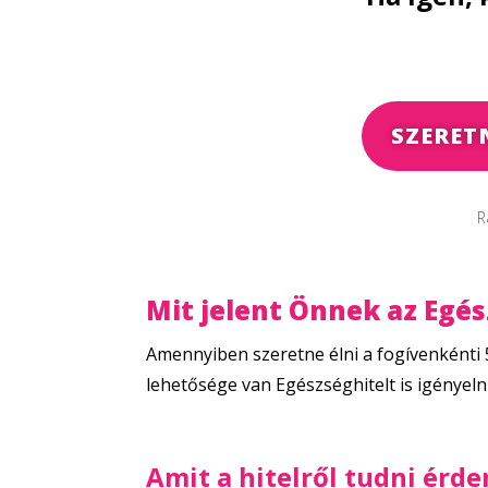
SZERET
R
Mit jelent Önnek az Egés
Amennyiben szeretne élni a fogívenkénti 5
lehetősége van Egészséghitelt is igényelni
Amit a hitelről tudni érd