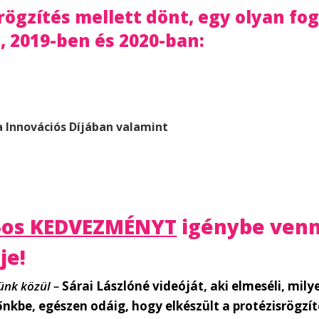
rögzítés mellett dönt, egy olyan fo
, 2019-ben és 2020-ban:
Innovációs Díjában valamint
t -os KEDVEZMÉNYT
igénybe venn
je!
ünk közül –
Sárai Lászlóné videóját,
aki elmeséli, mil
őnkbe, egészen odáig, hogy elkészült a protézisrögzít