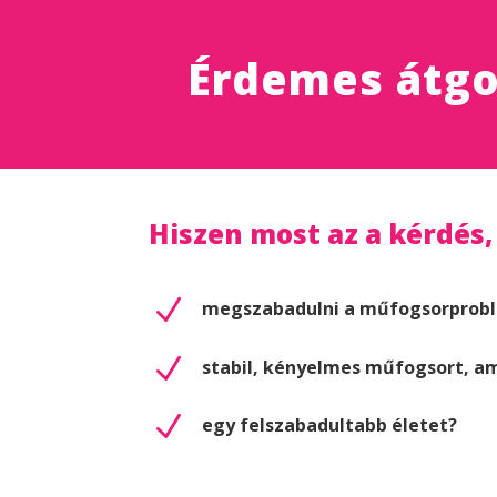
Érdemes átgon
Hiszen most az a kérdés,
N
megszabadulni a műfogsorprobl
N
stabil, kényelmes műfogsort, ami
N
egy felszabadultabb életet?