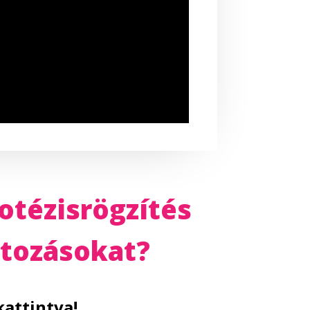
rotézisrögzítés
ltozásokat?
kattintva!