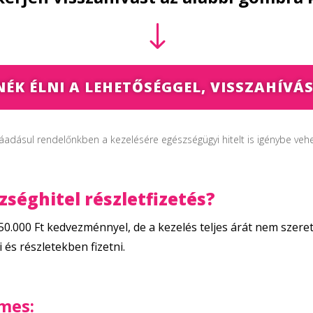
"
NÉK ÉLNI A LEHETŐSÉGGEL, VISSZAHÍVÁS
áadásul rendelőnkben a kezelésére egészségügyi hitelt is igénybe vehe
zséghitel részletfizetés?
0.000 Ft kedvezménnyel, de a kezelés teljes árát nem szere
 és részletekben fizetni.
emes: