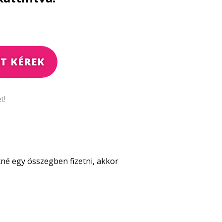
T KÉREK
t!
tné egy összegben fizetni, akkor