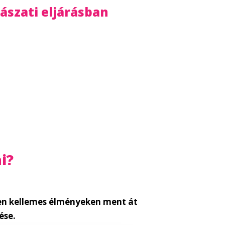
gászati eljárásban
i?
yen kellemes élményeken ment át
ése.