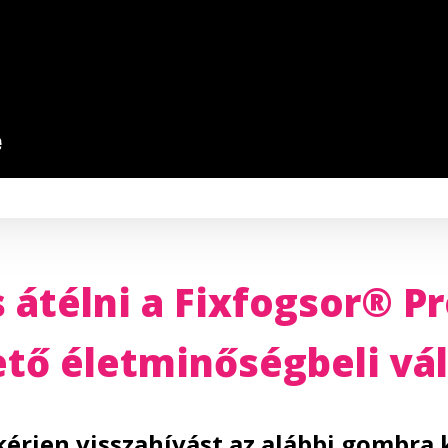
 átélni a Fixfogsor® P
hető életminőségbeli vá
kérjen visszahívást az alábbi gombra 