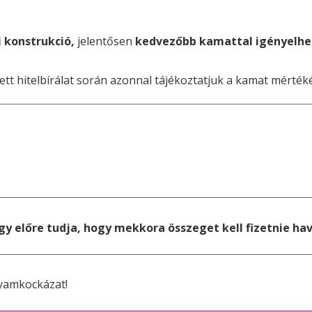
 konstrukció,
jelentősen
kedvezőbb kamattal igényelhet
tt hitelbírálat során azonnal tájékoztatjuk a kamat mértéké
gy előre tudja, hogy mekkora összeget kell fizetnie ha
lyamkockázat!