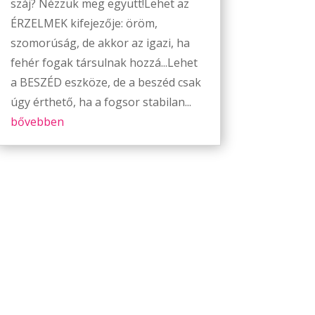
száj? Nézzük meg együtt!Lehet az
ÉRZELMEK kifejezője: öröm,
szomorúság, de akkor az igazi, ha
fehér fogak társulnak hozzá...Lehet
a BESZÉD eszköze, de a beszéd csak
úgy érthető, ha a fogsor stabilan...
bővebben