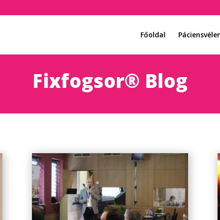
Főoldal
Páciensvél
Fixfogsor® Blog