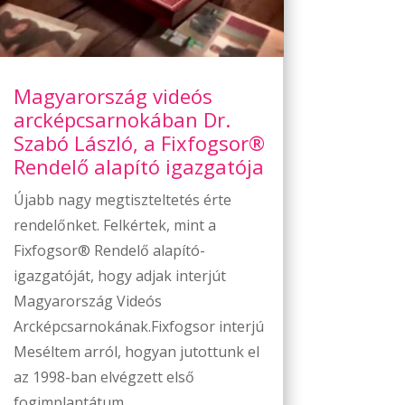
Magyarország videós
arcképcsarnokában Dr.
Szabó László, a Fixfogsor®
Rendelő alapító igazgatója
Újabb nagy megtiszteltetés érte
rendelőnket. Felkértek, mint a
Fixfogsor® Rendelő alapító-
igazgatóját, hogy adjak interjút
Magyarország Videós
Arcképcsarnokának.Fixfogsor interjú
Meséltem arról, hogyan jutottunk el
az 1998-ban elvégzett első
fogimplantátum...