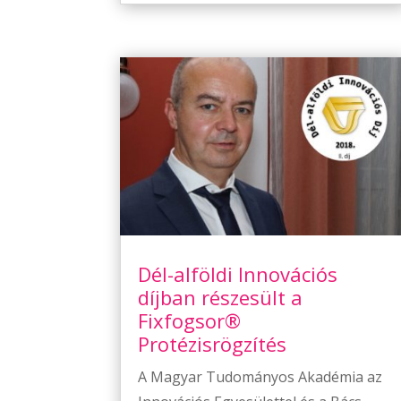
Dél-alföldi Innovációs
díjban részesült a
Fixfogsor®
Protézisrögzítés
A Magyar Tudományos Akadémia az