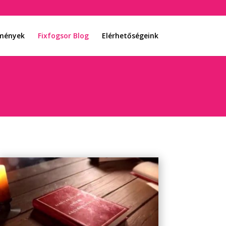
emények
Fixfogsor Blog
Elérhetőségeink