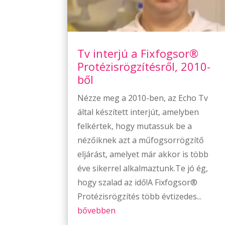
Tv interjú a Fixfogsor®
Protézisrögzítésről, 2010-
ből
Nézze meg a 2010-ben, az Echo Tv
által készített interjút, amelyben
felkértek, hogy mutassuk be a
nézőiknek azt a műfogsorrögzítő
eljárást, amelyet már akkor is több
éve sikerrel alkalmaztunk.Te jó ég,
hogy szalad az idő!A Fixfogsor®
Protézisrögzítés több évtizedes...
bővebben