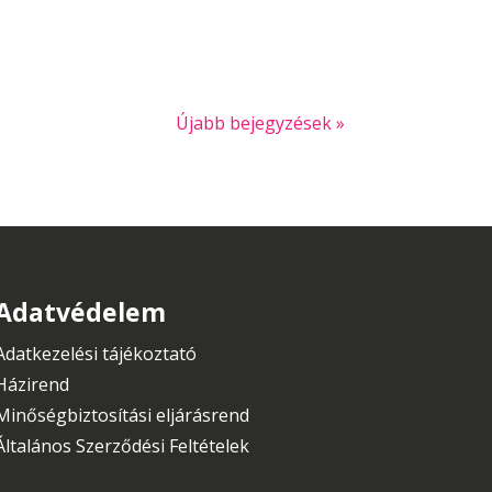
Újabb bejegyzések »
Adatvédelem
Adatkezelési tájékoztató
Házirend
Minőségbiztosítási eljárásrend
Általános Szerződési Feltételek