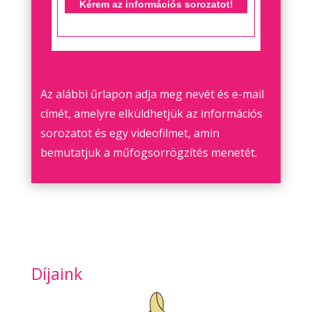
Az alábbi űrlapon adja meg nevét és e-mail
címét, amelyre elküldhetjük az információs
sorozatot és egy videofilmet, amin
bemutatjuk a műfogsorrögzítés menetét.
Díjaink