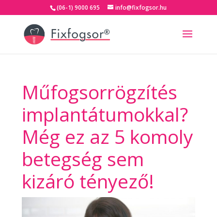
(06-1) 9000 695
info@fixfogsor.hu
Műfogsorrögzítés
implantátumokkal?
Még ez az 5 komoly
betegség sem
kizáró tényező!