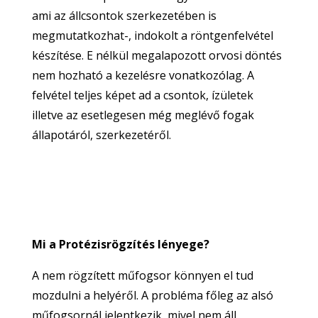
ami az állcsontok szerkezetében is
megmutatkozhat-, indokolt a röntgenfelvétel
készítése. E nélkül megalapozott orvosi döntés
nem hozható a kezelésre vonatkozólag. A
felvétel teljes képet ad a csontok, ízületek
illetve az esetlegesen még meglévő fogak
állapotáról, szerkezetéről.
Mi a Protézisrögzítés lényege?
A nem rögzített műfogsor könnyen el tud
mozdulni a helyéről. A probléma főleg az alsó
műfogsornál jelentkezik, mivel nem áll