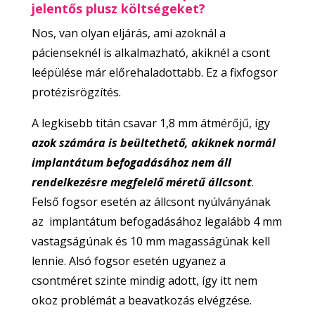
jelentős plusz költségeket?
Nos, van olyan eljárás, ami azoknál a
pácienseknél is alkalmazható, akiknél a csont
leépülése már előrehaladottabb. Ez a fixfogsor
protézisrögzítés.
A legkisebb titán csavar 1,8 mm átmérőjű, így
azok számára is beültethető, akiknek normál
implantátum befogadásához nem áll
rendelkezésre megfelelő méretű állcsont
.
Felső fogsor esetén az állcsont nyúlványának
az implantátum befogadásához legalább 4 mm
vastagságúnak és 10 mm magasságúnak kell
lennie. Alsó fogsor esetén ugyanez a
csontméret szinte mindig adott, így itt nem
okoz problémát a beavatkozás elvégzése.