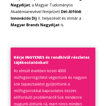
Nagydíjat
; a Magyar Tudományos
Akadémianevével fémjelzett
Dél-Alföldi
Innovációs Díj
II. helyezését és immár a
Magyar Brands Nagydíjat
is.
Kérje INGYENES és rendkívül részletes
tájékoztatónkat!
Az elmúlt években közel 4000
műfogsorrögzítést végeztünk és nagyon
sok tapasztalatot gyűjtöttünk a
műfogsorokkal kapcsolatos összes
előforduló problémáról! Sok mindenre
magunk jöttünk rá, mert nincs minden