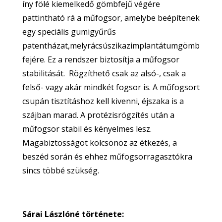
íny fölé kiemelkedő gömbfejű végére
pattintható rá a műfogsor, amelybe beépítenek
egy speciális gumigyűrűs
patentházat,melyrácsúszikazimplantátumgömb
fejére. Ez a rendszer biztosítja a műfogsor
stabilitását.
Rögzíthető csak az alsó-, csak a
felső- vagy akár mindkét fogsor is. A műfogsort
csupán tisztításhoz kell kivenni, éjszaka is a
szájban marad. A protézisrögzítés után a
műfogsor stabil és kényelmes lesz.
Magabiztosságot kölcsönöz az étkezés, a
beszéd során és ehhez műfogsorragasztókra
sincs többé szükség.
Sárai Lászlóné története: