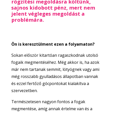
rögzítési megoldásra költünk,
sajnos kidobott pénz, mert nem
jelent végleges megoldást a
problémára.
Ön is keresztülment ezen a folyamaton?
Sokan először kitartóan ragaszkodnak utolsó
fogaik megmentéséhez. Még akkor is, ha azok
már nem tartanak semmit, lötyögnek vagy ami
még rosszabb gyulladásos állapotban vannak
és ezzel fertőző gócpontokat kialakítva a
szervezetben.
Természetesen nagyon fontos a fogak
megmentése, amíg annak értelme van és a