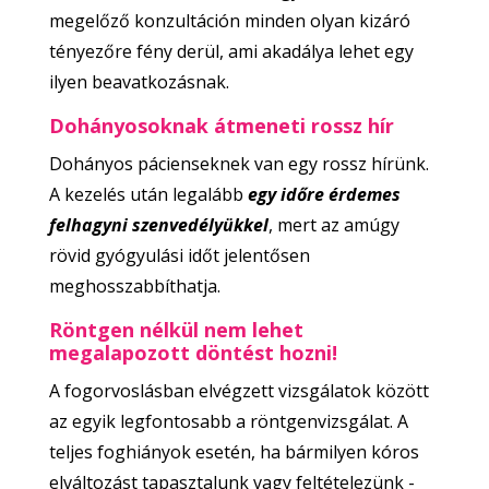
megelőző konzultáción minden olyan kizáró
tényezőre fény derül, ami akadálya lehet egy
ilyen beavatkozásnak.
Dohányosoknak átmeneti rossz hír
Dohányos pácienseknek van egy rossz hírünk.
A kezelés után legalább
egy időre érdemes
felhagyni szenvedélyükkel
, mert az amúgy
rövid gyógyulási időt jelentősen
meghosszabbíthatja.
Röntgen nélkül nem lehet
megalapozott döntést hozni!
A fogorvoslásban elvégzett vizsgálatok között
az egyik legfontosabb a röntgenvizsgálat. A
teljes foghiányok esetén, ha bármilyen kóros
elváltozást tapasztalunk vagy feltételezünk -