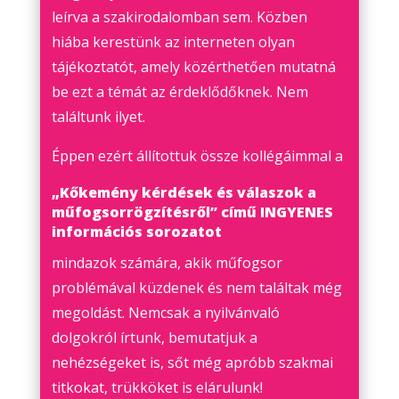
leírva a szakirodalomban sem. Közben
hiába kerestünk az interneten olyan
tájékoztatót, amely közérthetően mutatná
be ezt a témát az érdeklődőknek. Nem
találtunk ilyet.
Éppen ezért állítottuk össze kollégáimmal a
„Kőkemény kérdések és válaszok a
műfogsorrögzítésről” című INGYENES
információs sorozatot
mindazok számára, akik műfogsor
problémával küzdenek és nem találtak még
megoldást. Nemcsak a nyilvánvaló
dolgokról írtunk, bemutatjuk a
nehézségeket is, sőt még apróbb szakmai
titkokat, trükköket is elárulunk!