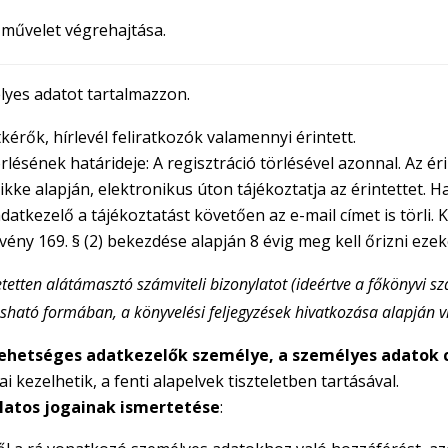
 művelet végrehajtása.
lyes adatot tartalmazzon.
kérők, hírlevél feliratkozók valamennyi érintett.
rlésének határideje: A regisztráció törlésével azonnal. Az é
kke alapján, elektronikus úton tájékoztatja az érintettet. Ha
adatkezelő a tájékoztatást követően az e-mail címet is törli. 
rvény 169. § (2) bekezdése alapján 8 évig meg kell őrizni eze
tetten alátámasztó számviteli bizonylatot (ideértve a főkönyvi szá
olvasható formában, a könyvelési feljegyzések hivatkozása alapjá
ehetséges adatkezelők személye, a személyes adatok 
kezelhetik, a fenti alapelvek tiszteletben tartásával.
latos jogainak ismertetése
: