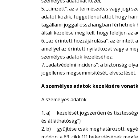
személyes adatokat kezel;
„címzett”: az a természetes vagy jogi s
adatot közlik, függetlenül attól, hogy ha
tagállami joggal összhangban férhetnek 
általi kezelése meg kell, hogy feleljen a
„az érintett hozzájárulása”: az érintet
amellyel az érintett nyilatkozat vagy a me
személyes adatok kezeléséhez;
„adatvédelmi incidens”: a biztonság oly
jogellenes megsemmisítését, elvesztését,
A személyes adatok kezelésére vonat
A személyes adatok:
a) kezelését jogszerűen és tisztessége
és átláthatóság”);
b) gyűjtése csak meghatározott, egyért
módon; a 89. cikk (1) bekezdésének megfe