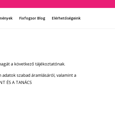
emények
Fixfogsor Blog
Elérhetőségeink
 magát a következő tájékoztatónak.
n adatok szabad áramlásáról, valamint a
MENT ÉS A TANÁCS