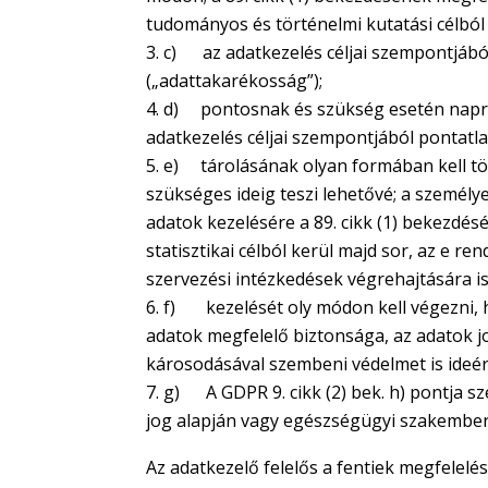
tudományos és történelmi kutatási célból v
c) az adatkezelés céljai szempontjából
(„adattakarékosság”);
d) pontosnak és szükség esetén naprak
adatkezelés céljai szempontjából pontatla
e) tárolásának olyan formában kell tör
szükséges ideig teszi lehetővé; a személ
adatok kezelésére a 89. cikk (1) bekezdés
statisztikai célból kerül majd sor, az e 
szervezési intézkedések végrehajtására is
f) kezelését oly módon kell végezni, h
adatok megfelelő biztonsága, az adatok j
károsodásával szembeni védelmet is ideértv
g) A GDPR 9. cikk (2) bek. h) pontja sze
jog alapján vagy egészségügyi szakemberr
Az adatkezelő felelős a fentiek megfelelé