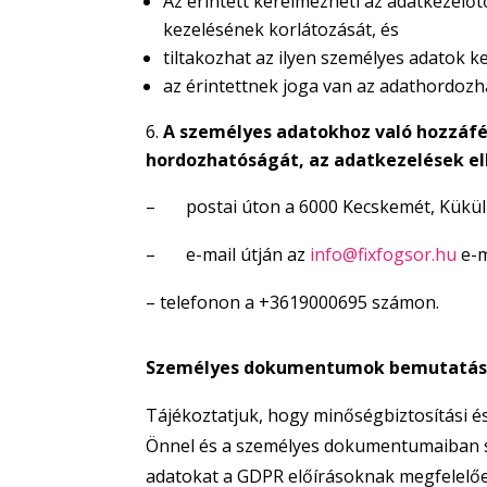
Az érintett kérelmezheti az adatkezelőt
kezelésének korlátozását, és
tiltakozhat az ilyen személyes adatok ke
az érintettnek joga van az adathordoz
A személyes adatokhoz való hozzáfér
hordozhatóságát, az adatkezelések el
– postai úton a 6000 Kecskemét, Küküllő
– e-mail útján az
info@fixfogsor.hu
e-m
– telefonon a +3619000695 számon.
Személyes dokumentumok bemutatás
Tájékoztatjuk, hogy minőségbiztosítási és
Önnel és a személyes dokumentumaiban sze
adatokat a GDPR előírásoknak megfelelőe