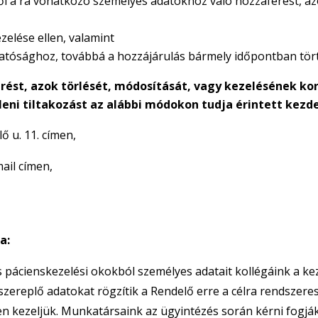
ől a rá vonatkozó személyes adatokhoz való hozzáférést, azo
zelése ellen, valamint
hatósághoz, továbbá a hozzájárulás bármely időpontban tör
ést, azok törlését, módosítását, vagy kezelésének kor
leni tiltakozást az alábbi módokon tudja érintett kez
 u. 11. címen,
ail címen,
a:
 pácienskezelési okokból személyes adatait kollégáink a kez
replő adatokat rögzítik a Rendelő erre a célra rendszeresí
n kezeljük. Munkatársaink az ügyintézés során kérni fog