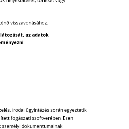
k helyesbítését, törlését vagy
ténő visszavonásához.
látozását, az adatok
deményezni
:
elés, irodai ügyintézés során egyeztetik
tett fogászati szoftverében. Ezen
ják személyi dokumentumainak