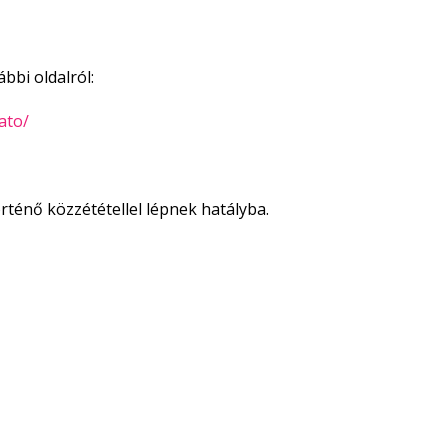
bbi oldalról:
ato/
örténő közzététellel lépnek hatályba.