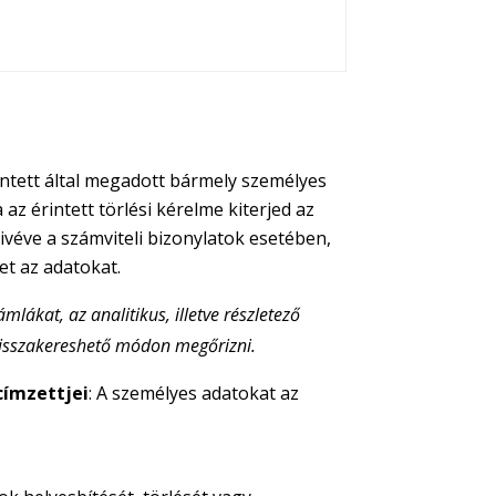
rintett által megadott bármely személyes
 az érintett törlési kérelme kiterjed az
Kivéve a számviteli bizonylatok esetében,
ket az adatokat.
mlákat, az analitikus, illetve részletező
n visszakereshető módon megőrizni.
címzettjei
: A személyes adatokat az