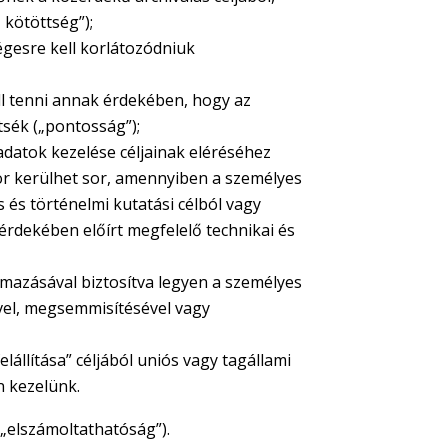
 kötöttség”);
égesre kell korlátozódniuk
l tenni annak érdekében, hogy az
tsék („pontosság”);
adatok kezelése céljainak eléréséhez
kor kerülhet sor, amennyiben a személyes
 és történelmi kutatási célból vagy
 érdekében előírt megfelelő technikai és
mazásával biztosítva legyen a személyes
ével, megsemmisítésével vagy
lállítása” céljából uniós vagy tagállami
n kezelünk.
(„elszámoltathatóság”).