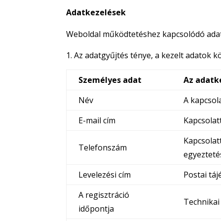
Adatkezelések
Weboldal működtetéshez kapcsolódó ada
Az adatgyűjtés ténye, a kezelt adatok k
Személyes adat
Az adatke
Név
A kapcsola
E-mail cím
Kapcsolatt
Kapcsolat
Telefonszám
egyezteté
Levelezési cím
Postai tá
A regisztráció
Technikai
időpontja