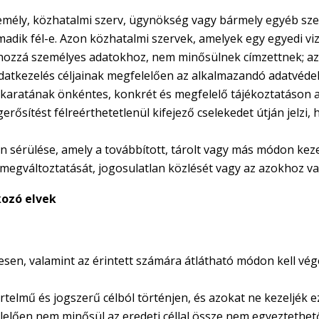
zemély, közhatalmi szerv, ügynökség vagy bármely egyéb szer
rmadik fél-e. Azon közhatalmi szervek, amelyek egy egyedi vi
hozzá személyes adatokhoz, nem minősülnek címzettnek; az 
z adatkezelés céljainak megfelelően az alkalmazandó adatvéd
t akaratának önkéntes, konkrét és megfelelő tájékoztatáson a
gerősítést félreérthetetlenül kifejező cselekedet útján jelzi,
an sérülése, amely a továbbított, tárolt vagy más módon kez
 megváltoztatását, jogosulatlan közlését vagy az azokhoz v
kozó elvek
sen, valamint az érintett számára átlátható módon kell vége
elmű és jogszerű célból történjen, és azokat ne kezeljék 
lelően nem minősül az eredeti céllal össze nem egyeztethető