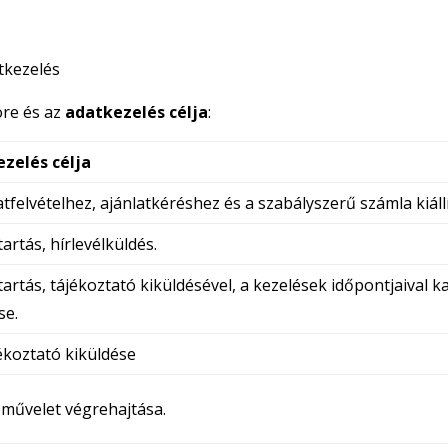
tkezelés
öre és az
adatkezelés célja
:
zelés célja
tfelvételhez, ajánlatkéréshez és a szabályszerű számla kiál
artás, hírlevélküldés.
tartás, tájékoztató kiküldésével, a kezelések időpontjaival
se.
jékoztató kiküldése
 művelet végrehajtása.