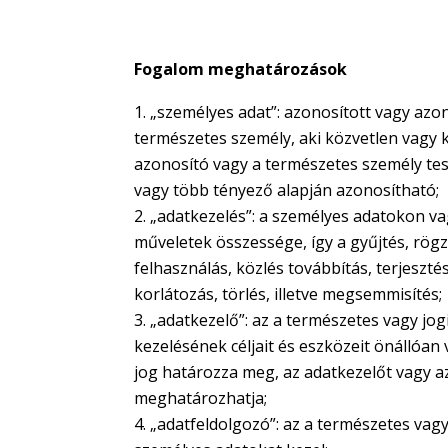
Fogalom meghatározások
„személyes adat”: azonosított vagy azo
természetes személy, aki közvetlen vagy 
azonosító vagy a természetes személy testi
vagy több tényező alapján azonosítható;
„adatkezelés”: a személyes adatokon v
műveletek összessége, így a gyűjtés, rögzí
felhasználás, közlés továbbítás, terjesz
korlátozás, törlés, illetve megsemmisítés;
„adatkezelő”: az a természetes vagy jo
kezelésének céljait és eszközeit önállóan
jog határozza meg, az adatkezelőt vagy a
meghatározhatja;
„adatfeldolgozó”: az a természetes vag