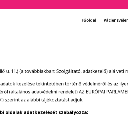
Főoldal
Páciensvél
ő u. 11.) (a továbbiakban: Szolgáltató, adatkezelő) alá veti
datok kezelése tekintetében történő védelméről és az ilye
éséről (általános adatvédelmi rendelet) AZ EURÓPAI PARLA
) szerint az alábbi tájékoztatást adjuk.
bbi oldalak adatkezelését szabályozza: