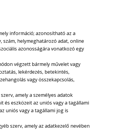
mely információ; azonosítható az a
v, szám, helymeghatározó adat, online
gy szociális azonosságára vonatkozó egy
módon végzett bármely művelet vagy
oztatás, lekérdezés, betekintés,
sszehangolás vagy összekapcsolás,
 szerv, amely a személyes adatok
t és eszközeit az uniós vagy a tagállami
 uniós vagy a tagállami jog is
gyéb szerv, amely az adatkezelő nevében