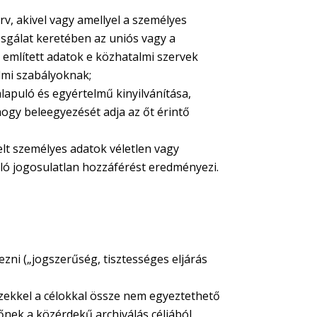
v, akivel vagy amellyel a személyes
zsgálat keretében az uniós vagy a
említett adatok e közhatalmi szervek
elmi szabályoknak;
lapuló és egyértelmű kinyilvánítása,
 hogy beleegyezését adja az őt érintő
elt személyes adatok véletlen vagy
aló jogosulatlan hozzáférést eredményezi.
zni („jogszerűség, tisztességes eljárás
ezekkel a célokkal össze nem egyeztethető
nek a közérdekű archiválás céljából,