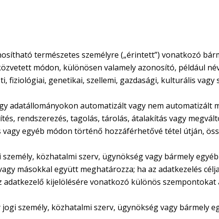
nosítható természetes személyre („érintett”) vonatkozó bár
közvetett módon, különösen valamely azonosító, például né
, fiziológiai, genetikai, szellemi, gazdasági, kulturális va
agy adatállományokon automatizált vagy nem automatizált 
tés, rendszerezés, tagolás, tárolás, átalakítás vagy megvált
tés vagy egyéb módon történő hozzáférhetővé tétel útján, ö
gi személy, közhatalmi szerv, ügynökség vagy bármely egyéb
 vagy másokkal együtt meghatározza; ha az adatkezelés céljai
z adatkezelő kijelölésére vonatkozó különös szempontokat az
y jogi személy, közhatalmi szerv, ügynökség vagy bármely e