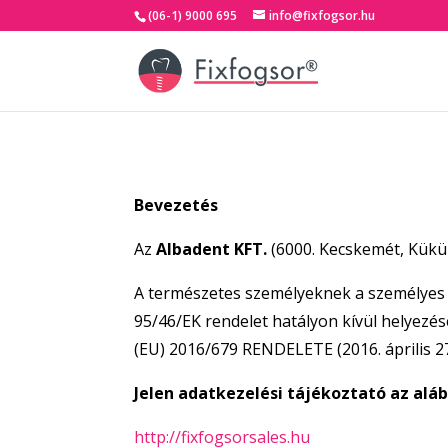
(06-1) 9000 695
info@fixfogsor.hu
Bevezetés
Az
Albadent KFT.
(6000. Kecskemét, Küküll
A természetes személyeknek a személyes a
95/46/EK rendelet hatályon kívül helyez
(EU) 2016/679 RENDELETE (2016. április 27.
Jelen adatkezelési tájékoztató az alá
http://
fixfogsorsales.hu