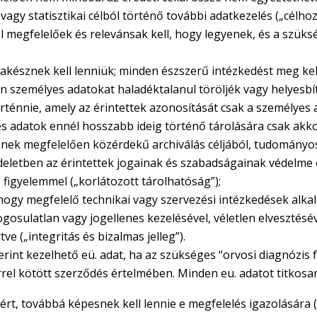
agy statisztikai célból történő további adatkezelés („célhoz
 megfelelőek és relevánsak kell, hogy legyenek, és a szüks
észnek kell lenniük; minden észszerű intézkedést meg kel
n személyes adatokat haladéktalanul töröljék vagy helyesbí
ténnie, amely az érintettek azonosítását csak a személyes 
yes adatok ennél hosszabb ideig történő tárolására csak ak
ének megfelelően közérdekű archiválás céljából, tudományos
rendeletben az érintettek jogainak és szabadságainak védelme
 figyelemmel („korlátozott tárolhatóság”);
ogy megfelelő technikai vagy szervezési intézkedések alkal
ogosulatlan vagy jogellenes kezelésével, véletlen elvesztés
e („integritás és bizalmas jelleg”).
rint kezelhető eü. adat, ha az szükséges “orvosi diagnózis fe
el kötött szerződés értelmében. Minden eu. adatot titkosa
sért, továbbá képesnek kell lennie e megfelelés igazolására 