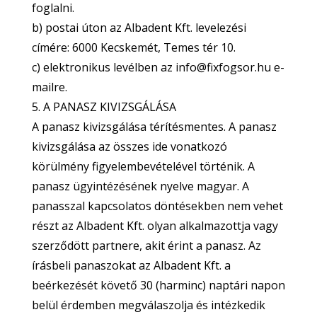
foglalni.
b) postai úton az Albadent Kft. levelezési
címére: 6000 Kecskemét, Temes tér 10.
c) elektronikus levélben az info@fixfogsor.hu e-
mailre.
5. A PANASZ KIVIZSGÁLÁSA
A panasz kivizsgálása térítésmentes. A panasz
kivizsgálása az összes ide vonatkozó
körülmény figyelembevételével történik. A
panasz ügyintézésének nyelve magyar. A
panasszal kapcsolatos döntésekben nem vehet
részt az Albadent Kft. olyan alkalmazottja vagy
szerződött partnere, akit érint a panasz. Az
írásbeli panaszokat az Albadent Kft. a
beérkezését követő 30 (harminc) naptári napon
belül érdemben megválaszolja és intézkedik