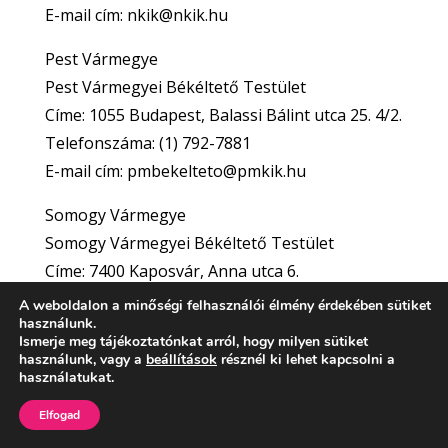
E-mail cím: nkik@nkik.hu
Pest Vármegye
Pest Vármegyei Békéltető Testület
Címe: 1055 Budapest, Balassi Bálint utca 25. 4/2.
Telefonszáma: (1) 792-7881
E-mail cím: pmbekelteto@pmkik.hu
Somogy Vármegye
Somogy Vármegyei Békéltető Testület
Címe: 7400 Kaposvár, Anna utca 6.
Telefonszáma: (82) 501-000
A weboldalon a minőségi felhasználói élmény érdekében sütiket
használunk.
E-mail cím: skik@skik.hu
Ismerje meg tájékoztatónkat arról, hogy milyen sütiket
használunk, vagy a
beállítások
résznél ki lehet kapcsolni a
Szabolcs-Szatmár-Bereg Vármegye
használatukat.
Szabolcs-Szatmár- Bereg Vármegyei Békéltető
Elfogad
Testület