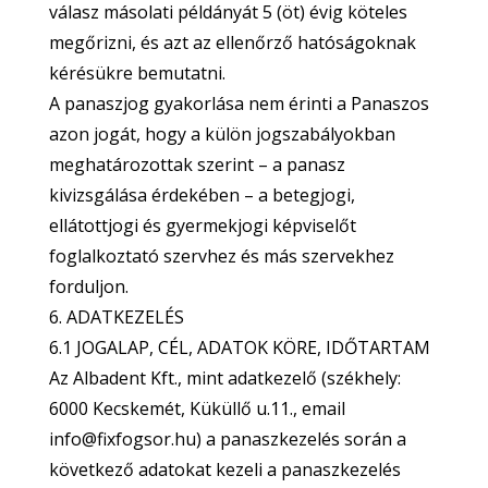
válasz másolati példányát 5 (öt) évig köteles
megőrizni, és azt az ellenőrző hatóságoknak
kérésükre bemutatni.
A panaszjog gyakorlása nem érinti a Panaszos
azon jogát, hogy a külön jogszabályokban
meghatározottak szerint – a panasz
kivizsgálása érdekében – a betegjogi,
ellátottjogi és gyermekjogi képviselőt
foglalkoztató szervhez és más szervekhez
forduljon.
6. ADATKEZELÉS
6.1 JOGALAP, CÉL, ADATOK KÖRE, IDŐTARTAM
Az Albadent Kft., mint adatkezelő (székhely:
6000 Kecskemét, Küküllő u.11., email
info@fixfogsor.hu) a panaszkezelés során a
következő adatokat kezeli a panaszkezelés