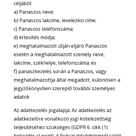
céljából:
a) Panaszos neve;
b) Panaszos lakcíme, levelezési címe;
c) Panaszos telefonszáma;
d) értesítés módja;
e) meghatalmazott útján eljáró Panaszos
esetén a meghatalmazott személy neve,
lakcíme, székhelye, telefonszáma; és
f) panaszkezelés során a Panaszos, vagy
meghatalmazottja által megadott, különösen a
jegyzőkönyvben szereplő további személyes
adatok
Az adatkezelés jogalapja: Az adatkezelés az
adatkezelőre vonatkozó jogi kötelezettség
teljesítéséhez szükséges (GDPR 6. cikk (1)
bekezdés c) pont). A fogyasztóvédelemről szóló