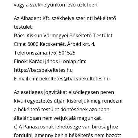
vagy a székhelyünkön lévő üzletben.
Az Albadent Kft. székhelye szerinti békéltető
testület:
Bács-Kiskun Vármegyei Békéltető Testület
Címe: 6000 Kecskemét, Árpád krt. 4.
Telefonszáma: (76) 501525
Elnök: Karádi János Honlap cím:
https://bacsbekeltetes.hu
E-mail cím: bekeltetes@bacsbekeltetes.hu
Az esetleges jogvitákat elsődlegesen peren
kívüli egyeztetés útján kíséreljük meg rendezni,
a békéltető testület döntésének azonban
általánosan nem vetjük alá magunkat.
c) A Panaszosnak lehetősége van bírósághoz
fordulni, amennyiben a békéltetés nem hozott