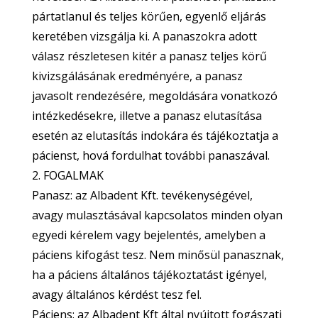
pártatlanul és teljes körűen, egyenlő eljárás
keretében vizsgálja ki. A panaszokra adott
válasz részletesen kitér a panasz teljes körű
kivizsgálásának eredményére, a panasz
javasolt rendezésére, megoldására vonatkozó
intézkedésekre, illetve a panasz elutasítása
esetén az elutasítás indokára és tájékoztatja a
pácienst, hová fordulhat további panaszával.
2. FOGALMAK
Panasz: az Albadent Kft. tevékenységével,
avagy mulasztásával kapcsolatos minden olyan
egyedi kérelem vagy bejelentés, amelyben a
páciens kifogást tesz. Nem minősül panasznak,
ha a páciens általános tájékoztatást igényel,
avagy általános kérdést tesz fel.
Páciens: az Albadent Kft által nyújtott fogászati