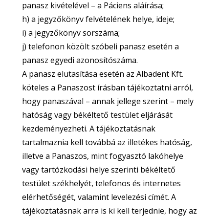
panasz kivételével – a Páciens aláírása;
h) a jegyzőkönyv felvételének helye, ideje;
i) a jegyzőkönyv sorszáma;
j) telefonon közölt szóbeli panasz esetén a
panasz egyedi azonosítószáma.
A panasz elutasítása esetén az Albadent Kft.
köteles a Panaszost írásban tájékoztatni arról,
hogy panaszával – annak jellege szerint – mely
hatóság vagy békéltető testület eljárását
kezdeményezheti. A tájékoztatásnak
tartalmaznia kell továbbá az illetékes hatóság,
illetve a Panaszos, mint fogyasztó lakóhelye
vagy tartózkodási helye szerinti békéltető
testület székhelyét, telefonos és internetes
elérhetőségét, valamint levelezési címét. A
tájékoztatásnak arra is ki kell terjednie, hogy az