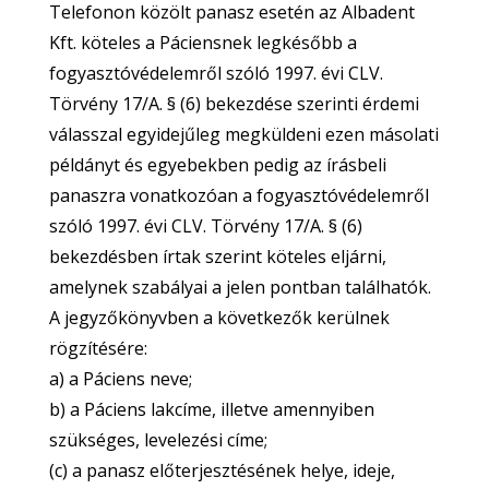
Telefonon közölt panasz esetén az Albadent
Kft. köteles a Páciensnek legkésőbb a
fogyasztóvédelemről szóló 1997. évi CLV.
Törvény 17/A. § (6) bekezdése szerinti érdemi
válasszal egyidejűleg megküldeni ezen másolati
példányt és egyebekben pedig az írásbeli
panaszra vonatkozóan a fogyasztóvédelemről
szóló 1997. évi CLV. Törvény 17/A. § (6)
bekezdésben írtak szerint köteles eljárni,
amelynek szabályai a jelen pontban találhatók.
A jegyzőkönyvben a következők kerülnek
rögzítésére:
a) a Páciens neve;
b) a Páciens lakcíme, illetve amennyiben
szükséges, levelezési címe;
(c) a panasz előterjesztésének helye, ideje,