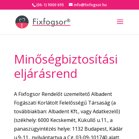
(06-1) 9000 695
info@fixfogsor.hu
Minőségbiztosítási
eljárásrend
A Fixfogsor Rendelőt üzemeltető Albadent
Fogászati Korlátolt Felelősségű Társaság (a
továbbiakban: Albadent Kft., vagy Adatkezelő)
(székhely: 6000 Kecskemét, Küküllő u.11., a
panaszügyintézés helye: 1132 Budapest, Kádár
u.9-11., nyilvántartva a Cg. 03-09-101740 alatt,