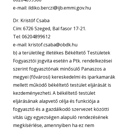
e-mail: ildiko.berczi@ijb.emmi.gov.hu
Dr. Kristóf Csaba
Cím: 6726 Szeged, Bal fasor 17-21.
Tel: 06204899612
e-mail: kristof.csaba@obdk.hu
b) a területileg illetékes Békéltető Testületek
Fogyasztói jogvita esetén a Ptk. rendelkezései
szerint fogyasztónak minősülő Panaszos a
megyei (fővárosi) kereskedelmi és iparkamarák
mellett működő békéltető testület eljárását is
kezdeményezheti. A békéltető testület
eljárásának alapvető célja és funkciója a
fogyasztó és a gazdálkodó szervezet közötti
vitás ügy egyezségen alapuló rendezésének
megkísérlése, amennyiben ha ez nem