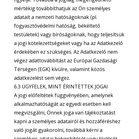
mértékig továbbíthatjuk az Ön személyes
adatait a nemzeti hatóságoknak (pl.
fogyasztóvédelmi hatóság, békéltető
testületek) vagy bíróságoknak, hogy teljesítsük
a jogi kötelezettségeket vagy ha az Adatkezelő
érdekében ez szükséges. Az Adatkezelő nem
végez adattovábbítást az Európai Gazdasági
Térségen (EGK) kívülre, valamint közös
adatkezelést sem végez.
6.3 ÜGYFELEK, MINT ÉRINTETTEK JOGAI
A jogi előfeltétek függvényében, amelynek
alkalmazhatóságát az egyedi esetben kell
megvizsgálni, Önnek joga van tájékoztatást
kapni a személyes adatairól és hozzáféréshez
való jogát gyakorolni, továbbá kérni a
személyes adatai helyesbítését vagy törlését