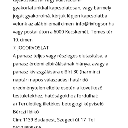
gyakorlatunkkal kapcsolatosan, vagy bármely
jogát gyakorolná, kérjük lépjen kapcsolatba
velünk az alábbi email címen: info@fixfogsor.hu
vagy postai úton a 6000 Kecskemét, Temes tér
10. címen.
7. JOGORVOSLAT
A panasz teljes vagy részleges elutasítása, a
panasz érdemi elbírálásának hiánya, avagy a
panasz kivizsgálására előírt 30 (harminc)
naptári napos válaszadási határidő
eredménytelen eltelte esetén a következő
testületekhez, hatóságokhoz fordulhat:
a) Területileg illetékes betegjogi képviselő:
Bérczi Ildikó
Cím: 1139 Budapest, Szegedi út 17. Tel:
06204899506