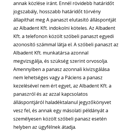
annak közlése iránt. Ennél rövidebb határidőt
jogszabály, hosszabb határidőt törvény
állapíthat meg A panaszt elutasító álláspontját
az Albadent Kft. indokolni köteles. Az Albadent
Kft. a telefonon közölt szóbeli panaszt egyedi
azonosító számmal látja el. A szóbeli panaszt az
Albadent Kft. munkatársa azonnal
megvizsgálja, és szükség szerint orvosolja.
Amennyiben a panasz azonnali kivizsgálása
nem lehetséges vagy a Páciens a panasz
kezelésével nem ért egyet, az Albadent Kft. a
panaszról és az azzal kapcsolatos
álláspontjáról haladéktalanul jegyzőkönyvet
vesz fel, és annak egy másolati példányát a
személyesen közölt szóbeli panasz esetén
helyben az ügyfélnek átadja.