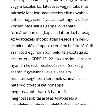
vagy a kezelés korlátozását vagy tiltakozhat
bármely fent leírt adatkezelés ellen továbbá
ahhoz, hogy személyes adatait tagolt, széles
körben használt és géppel olvasható
formátumban megkapja (adathordozhatóság).
Az Adatkezelő indokolatlan késedelem nélkül,
de mindenféleképpen a kérelem beérkezésétől
számított egy hónapon belül tájékoztatja az
érintettet a GDPR 15–22. cikk szerinti kérelem
nyomán hozott intézkedésekről. Szükség
esetén, figyelembe véve a kérelem
összetettségét és a kérelmek számát, ez a
határidő további két hónappal
meghosszabbítható. A határidő
meghosszabbításáról az Adatkezelő a
késedelem okainak megjelölésével a kérelem