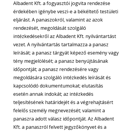
Albadent Kft. a fogyasztói jogvita rendezése
érdekében igénybe veszi-e a békéltető testületi
eljárást. A panaszokról, valamint az azok
rendezését, megoldását szolgáló
intézkedésekről az Albadent Kft. nyilvántartást
vezet. A nyilvántartás tartalmazza a panasz
leírását; a panasz tárgyát képező esemény vagy
tény megjelölését; a panasz benyújtásának
időpontját; a panasz rendezésére vagy
megoldására szolgáló intézkedés leírását és
kapcsolódó dokumentumokat; elutasítás
esetén annak indokát; az intézkedés
teljesítésének határidejét és a végrehajtásért
felelős személy megnevezését; valamint a
panaszra adott válasz időpontját. Az Albadent
Kft. a panaszról felvett jegyzőkönyvet és a