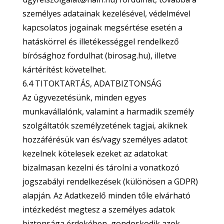
személyes adatainak kezelésével, védelmével
kapcsolatos jogainak megsértése esetén a
hatáskörrel és illetékességgel rendelkező
bírósághoz fordulhat (birosag.hu), illetve
kártérítést követelhet.
6.4 TITOKTARTÁS, ADATBIZTONSÁG
Az ügyvezetésünk, minden egyes
munkavállalónk, valamint a harmadik személy
szolgáltatók személyzetének tagjai, akiknek
hozzáférésük van és/vagy személyes adatot
kezelnek kötelesek ezeket az adatokat
bizalmasan kezelni és tárolni a vonatkozó
jogszabályi rendelkezések (különösen a GDPR)
alapján. Az Adatkezelő minden tőle elvárható
intézkedést megtesz a személyes adatok
biztonsága érdekében, gondoskodik azok