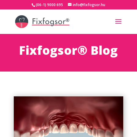
(06-1) 9000 695
info@fixfogsor.hu
Fixfogsor® Blog