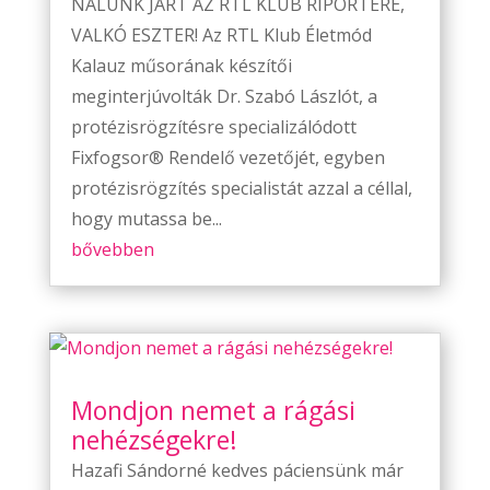
NÁLUNK JÁRT AZ RTL KLUB RIPORTERE,
VALKÓ ESZTER! Az RTL Klub Életmód
Kalauz műsorának készítői
meginterjúvolták Dr. Szabó Lászlót, a
protézisrögzítésre specializálódott
Fixfogsor® Rendelő vezetőjét, egyben
protézisrögzítés specialistát azzal a céllal,
hogy mutassa be...
bővebben
Mondjon nemet a rágási
nehézségekre!
Hazafi Sándorné kedves páciensünk már