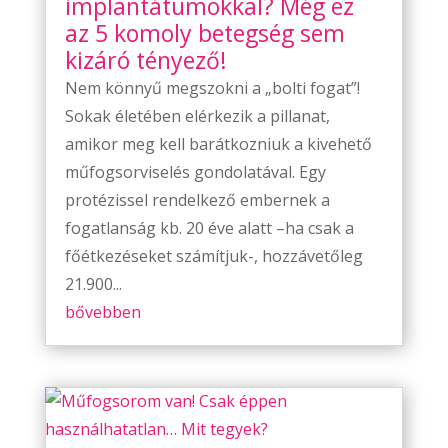
implantátumokkal? Még ez
az 5 komoly betegség sem
kizáró tényező!
Nem könnyű megszokni a „bolti fogat”!
Sokak életében elérkezik a pillanat,
amikor meg kell barátkozniuk a kivehető
műfogsorviselés gondolatával. Egy
protézissel rendelkező embernek a
fogatlanság kb. 20 éve alatt –ha csak a
főétkezéseket számítjuk-, hozzávetőleg
21.900...
bővebben