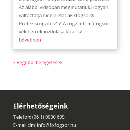
Az alábbi videóban megmutatjuk.Hogyan
változtatja meg életét aFixfogsor®
Protézisrögzítés? ✔ A rögzített műfogsor
véletlen elmozdulása kizárt.✔...
bővebben
« Régebbi bejegyzések
Elérhetőségeink
Telefon: (06 1) 9000 695
E-mail cím:
info@fixfogsor.hu