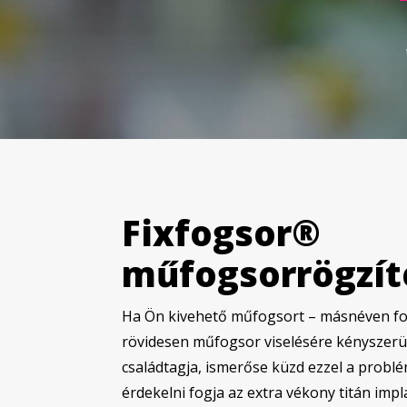
Fixfogsor®
műfogsorrögzít
Ha Ön kivehető műfogsort – másnéven fog
rövidesen műfogsor viselésére kényszerül
családtagja, ismerőse küzd ezzel a probl
érdekelni fogja az extra vékony titán im