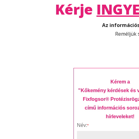
Kérje
INGY
Az információs
Reméljük 
Kérem a
"Kőkemény kérdések és v
Fixfogsor® Protézisrögz
című információs soroz
hírleveleket!
Név:
*