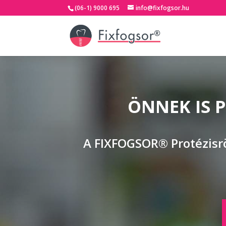
(06-1) 9000 695
info@fixfogsor.hu
ÖNNEK IS 
A FIXFOGSOR® Protézisrö