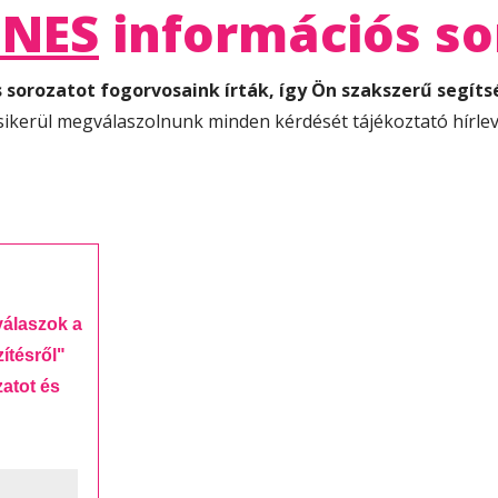
ENES
információs so
 sorozatot fogorvosaink írták, így Ön szakszerű segíts
sikerül megválaszolnunk minden kérdését tájékoztató hírlev
álaszok a
ítésről"
atot és