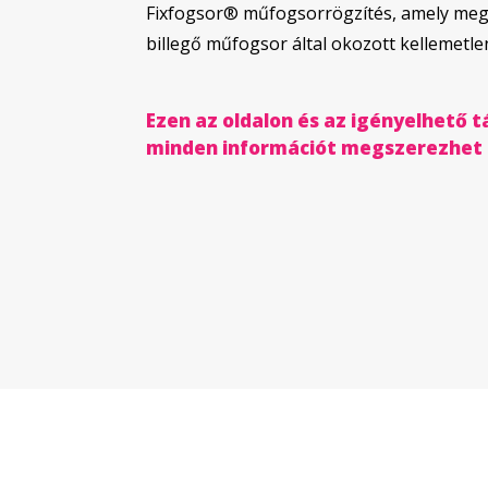
Fixfogsor® műfogsorrögzítés, amely mego
billegő műfogsor által okozott kellemetl
Ezen az oldalon és az igényelhető 
minden információt megszerezhet a