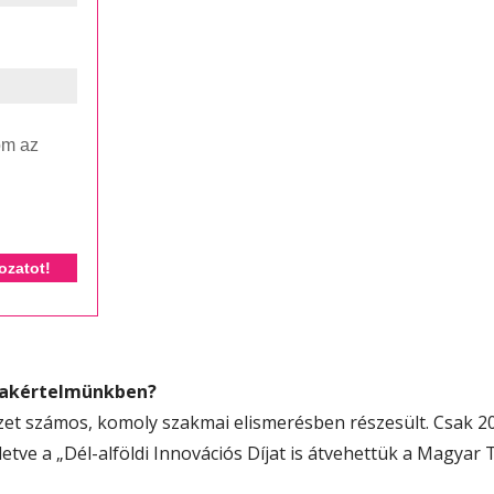
om az
zakértelmünkben?
zet számos, komoly szakmai elismerésben részesült. Csak 20
letve a „Dél-alföldi Innovációs Díjat is átvehettük a Magya