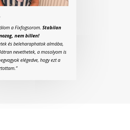
a
álom a Fixfogsorom.
Stabilan
mozog, nem billen!
etek és beleharaphatok almába,
Bátran nevethetek, a mosolyom is
egvagyok elégedve, hogy ezt a
ztottam.”