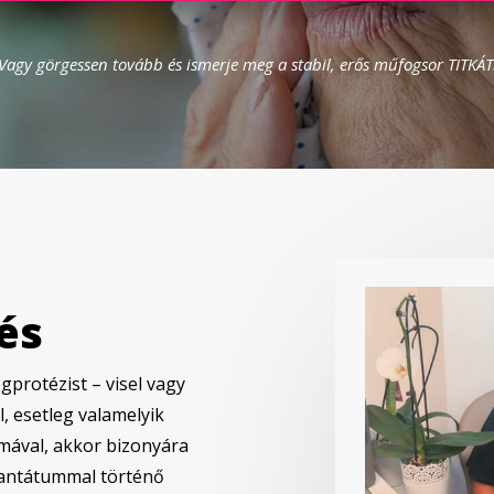
Vagy görgessen tovább és ismerje meg a stabil, erős műfogsor TITKÁT
és
protézist – visel vagy
, esetleg valamelyik
émával, akkor bizonyára
plantátummal történő