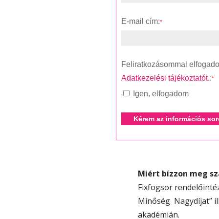
E-mail cím:
*
Feliratkozásommal elfogad
Adatkezelési tájékoztatót.
:
*
Igen, elfogadom
Miért bízzon meg s
Fixfogsor rendelőinté
Minőség Nagydíjat” il
akadémián.