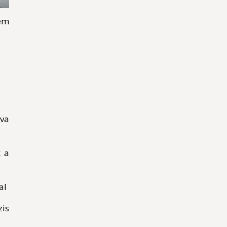
em
va
k a
al
is