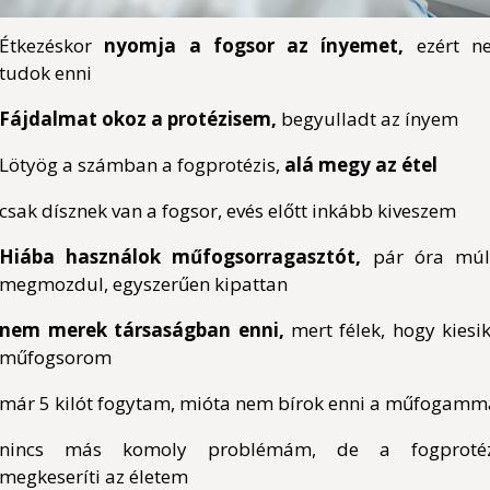
Étkezéskor
nyomja a fogsor az ínyemet,
ezért n
tudok enni
Fájdalmat okoz a protézisem,
begyulladt az ínyem
Lötyög a számban a fogprotézis,
alá megy az étel
csak dísznek van a fogsor, evés előtt inkább kiveszem
Hiába használok műfogsorragasztót,
pár óra múl
megmozdul, egyszerűen kipattan
nem merek társaságban enni,
mert félek, hogy kiesi
műfogsorom
már 5 kilót fogytam, mióta nem bírok enni a műfogamm
nincs más komoly problémám, de a fogprotéz
megkeseríti az életem