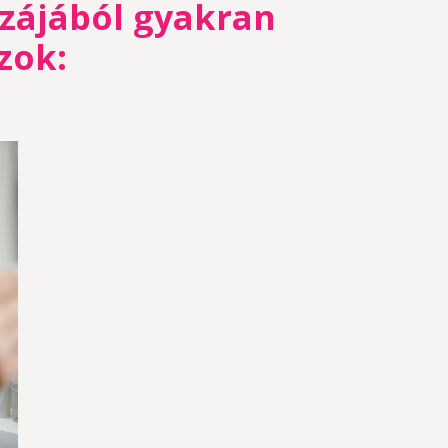
szájából gyakran
zok: