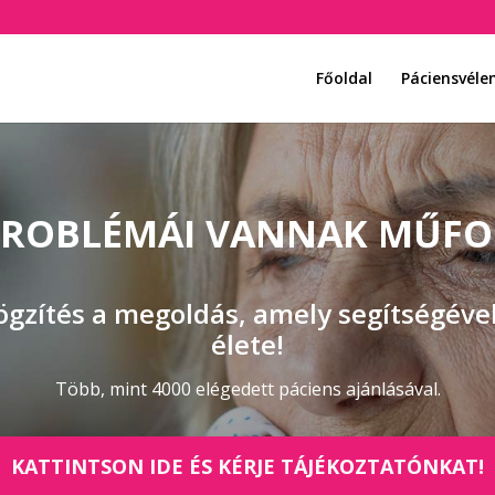
Főoldal
Páciensvél
PROBLÉMÁI VANNAK MŰF
gzítés a megoldás, amely segítségével
élete!
Több, mint 4000 elégedett páciens ajánlásával.
KATTINTSON IDE ÉS KÉRJE TÁJÉKOZTATÓNKAT!