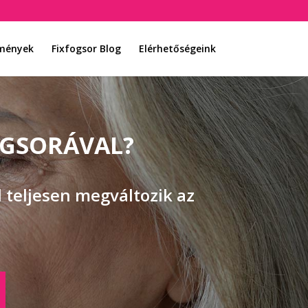
emények
Fixfogsor Blog
Elérhetőségeink
OGSORÁVAL?
 teljesen megváltozik az