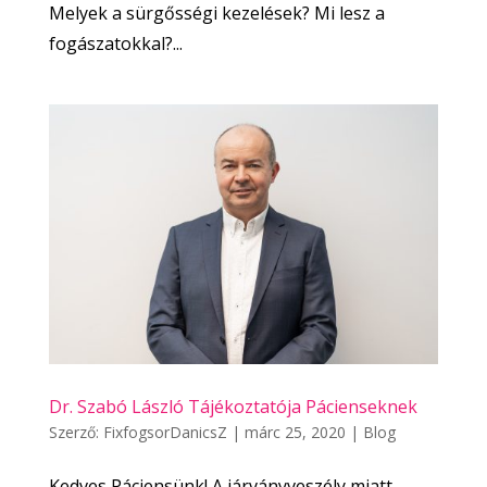
Melyek a sürgősségi kezelések? Mi lesz a
fogászatokkal?...
Dr. Szabó László Tájékoztatója Pácienseknek
Szerző:
FixfogsorDanicsZ
|
márc 25, 2020
|
Blog
Kedves Páciensünk! A járványveszély miatt,